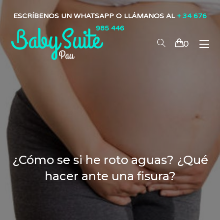
ESCRÍBENOS UN WHATSAPP O LLÁMANOS AL
+ 34 676
985 446
0
¿Cómo se si he roto aguas? ¿Qué
hacer ante una fisura?