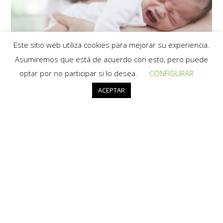
Este sitio web utiliza cookies para mejorar su experiencia.
Asumiremos que está de acuerdo con esto, pero puede
optar por no participar si lo desea.
CONFIGURAR
MI BEBÉ TIENE CÓLICOS ¿QUÉ
ACEPTAR
PUEDO HACER?
Paula
11 febrero, 2020
Bebé
/
Recien Nacido
/
Uncategorized
2 comentarios
¿Podemos decir que todos los llantos que tiene
nuestro hijo son cólicos?
Continuar Leyendo