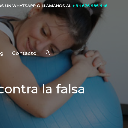
OS UN WHATSAPP O LLÁMANOS AL
+ 34 676 985 446
og
Contacto
ontra la falsa