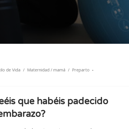
tilo de Vida
/
Maternidad / mamá
/
Preparto
eéis que habéis padecido
 embarazo?