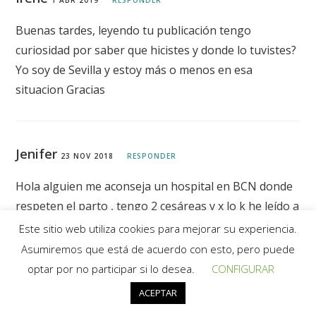
1 ABR 2019
RESPONDER
Buenas tardes, leyendo tu publicación tengo
curiosidad por saber que hicistes y donde lo tuvistes?
Yo soy de Sevilla y estoy más o menos en esa
situacion Gracias
Jenifer
23 NOV 2018
RESPONDER
Hola alguien me aconseja un hospital en BCN donde
respeten el parto , tengo 2 cesáreas y x lo k he leído a
Paula las dos inecesarias y ahora vuelvo a estar
Este sitio web utiliza cookies para mejorar su experiencia.
embarazada .
Asumiremos que está de acuerdo con esto, pero puede
Gracias!
optar por no participar si lo desea.
CONFIGURAR
Un besazo Paula!
ACEPTAR