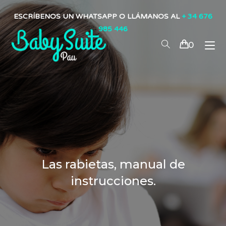
ESCRÍBENOS UN WHATSAPP O LLÁMANOS AL
+ 34 676
985 446
0
Las rabietas, manual de
instrucciones.