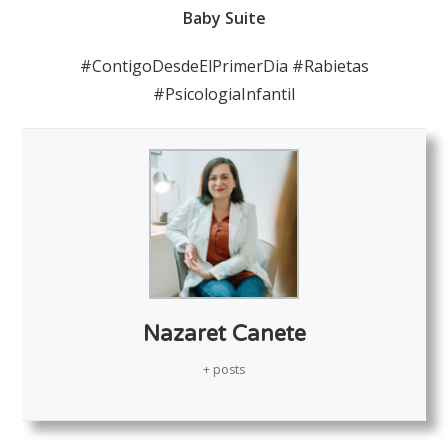
Baby Suite
#ContigoDesdeElPrimerDia #Rabietas
#PsicologiaInfantil
Nazaret Canete
+ posts