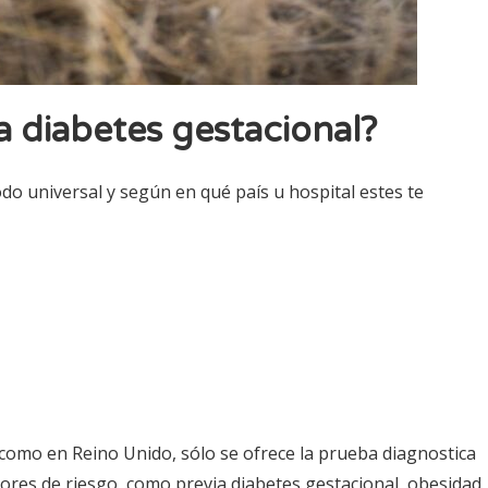
 diabetes gestacional?
o universal y según en qué país u hospital estes te
 como en Reino Unido, sólo se ofrece la prueba diagnostica
ores de riesgo, como previa diabetes gestacional, obesidad,