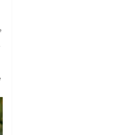
e
r
e