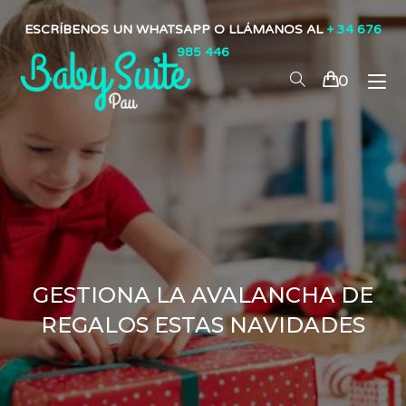
ESCRÍBENOS UN WHATSAPP O LLÁMANOS AL
+ 34 676
985 446
0
GESTIONA LA AVALANCHA DE
REGALOS ESTAS NAVIDADES