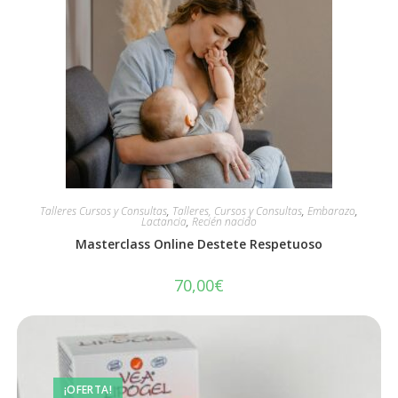
Talleres Cursos y Consultas
,
Talleres, Cursos y Consultas
,
Embarazo
,
Lactancia
,
Recién nacido
Masterclass Online Destete Respetuoso
70,00
€
¡OFERTA!