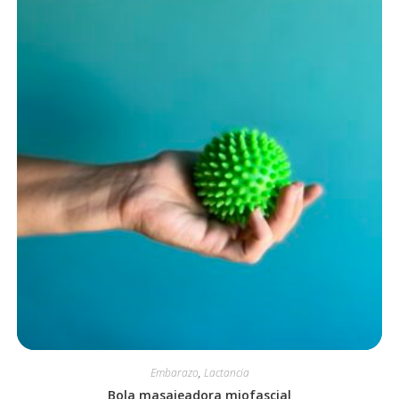
Embarazo
,
Lactancia
Bola masajeadora miofascial