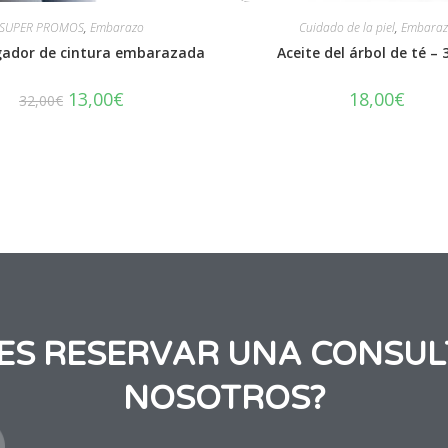
SUPER PROMOS
,
Embarazo
Cuidado de la piel
,
Embaraz
gador de cintura embarazada
Aceite del árbol de té –
13,00
€
18,00
€
32,00
€
RES RESERVAR UNA CONSUL
NOSOTROS?