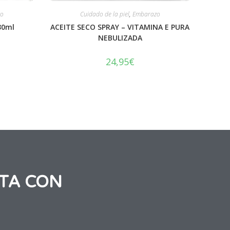
o
Cuidado de la piel
,
Embarazo
 30ml
ACEITE SECO SPRAY – VITAMINA E PURA
NEBULIZADA
24,95
€
TA CON