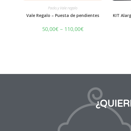
Packs y Vale regalo
Vale Regalo – Puesta de pendientes
KIT Alar
50,00
€
–
110,00
€
¿QUIE