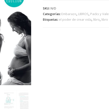
SKU:
N/D
Categorías:
Embarazo
,
LIBROS
,
Packs y Vale
Etiquetas:
el poder de crear vida
,
libro
,
libro