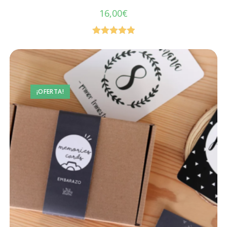
16,00
€
Valorado en
5.00
de 5
¡OFERTA!