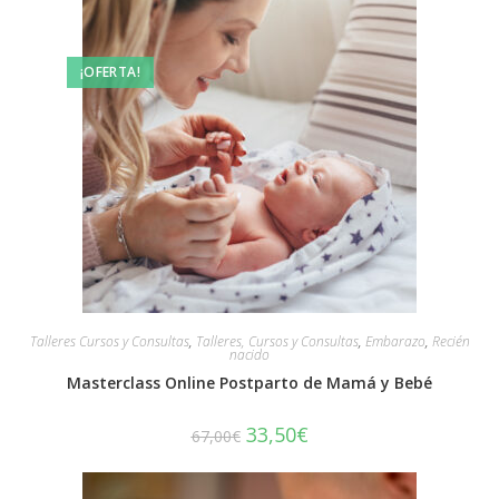
¡OFERTA!
Talleres Cursos y Consultas
,
Talleres, Cursos y Consultas
,
Embarazo
,
Recién
nacido
Masterclass Online Postparto de Mamá y Bebé
33,50
€
67,00
€