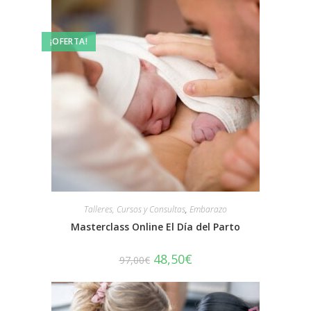
¡OFERTA!
Talleres, Cursos y Consultas
,
Embarazo
Masterclass Online El Día del Parto
48,50
€
97,00
€