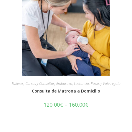
Talleres, Cursos y Consultas
,
Embarazo
,
Lactancia
,
Packs y Vale regalo
Consulta de Matrona a Domicilio
120,00
€
–
160,00
€