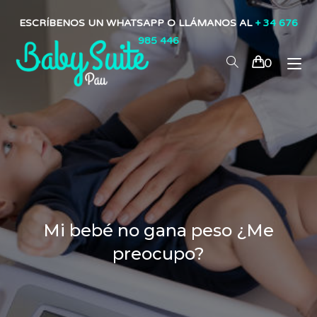
ESCRÍBENOS UN WHATSAPP O LLÁMANOS AL
+ 34 676
985 446
0
Mi bebé no gana peso ¿Me
preocupo?