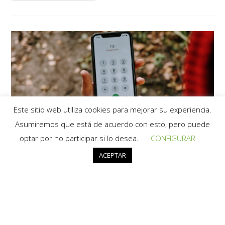
Este sitio web utiliza cookies para mejorar su experiencia.
Asumiremos que está de acuerdo con esto, pero puede
Se pone de parto en la calle
optar por no participar si lo desea.
CONFIGURAR
ACEPTAR
Emilia Picazo Escribano
6 febrero, 2024
Estilo de Vida
/
Maternidad / mamá
/
Parto
Sin comentarios
Ayer lunes el personal de emergencias recibió una