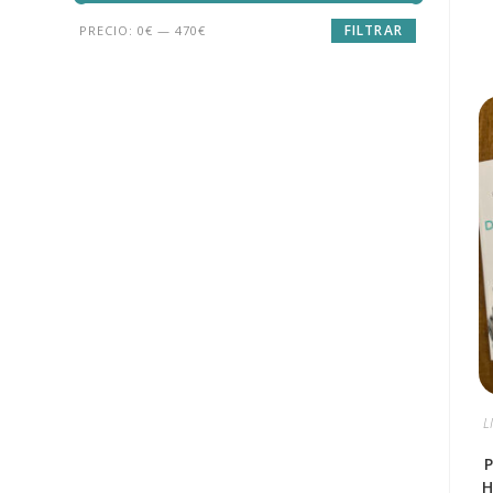
FILTRAR
PRECIO:
0€
—
470€
L
P
H