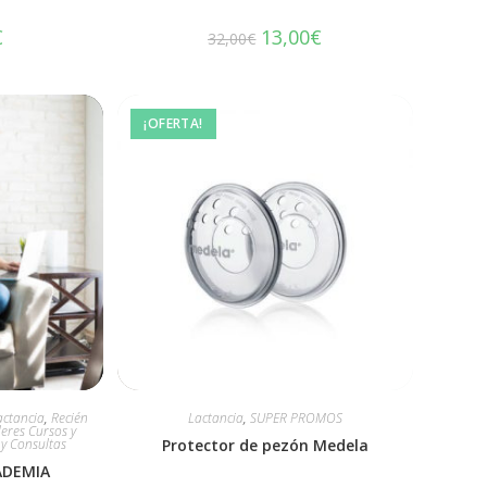
€
13,00
€
32,00
€
¡OFERTA!
actancia
,
Recién
Lactancia
,
SUPER PROMOS
leres Cursos y
 y Consultas
Protector de pezón Medela
ADEMIA