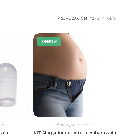
VISUALIZACIÓN:
12
24
TODO
¡OFERTA!
ROMOS
Embarazo
,
SUPER PROMOS
ezón
KIT Alargador de cintura embarazada