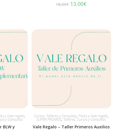
13,00
€
18,00
€
ks y Vale regalo
,
Cursos, Talleres y Consultas
,
Packs y Vale regalo
,
sos y Consultas
SUPER PROMOS
,
Talleres, Cursos y Consultas
er BLW y
Vale Regalo – Taller Primeros Auxilios