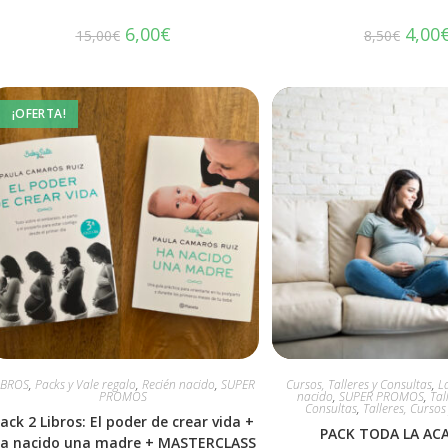
6,00
€
4,00
15,00
€
8,50
€
¡OFERTA!
IBROS
,
Packs y Vale regalo
,
Recién nacido
,
SUPER
Cursos, Talleres y Consultas
,
L
PROMOS
nacido
,
SUPER PROMOS
,
Tal
Consultas
,
Talleres, Cursos
ack 2 Libros: El poder de crear vida +
PACK TODA LA AC
a nacido una madre + MASTERCLASS