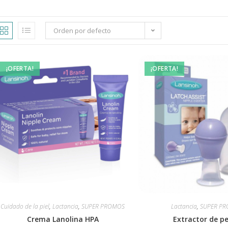
Orden por defecto
¡OFERTA!
¡OFERTA!
Cuidado de la piel
,
Lactancia
,
SUPER PROMOS
Lactancia
,
SUPER P
Crema Lanolina HPA
Extractor de p