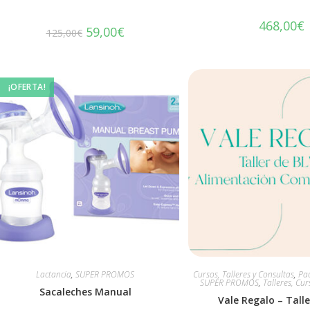
468,00
€
59,00
€
125,00
€
¡OFERTA!
Lactancia
,
SUPER PROMOS
Cursos, Talleres y Consultas
,
Pac
SUPER PROMOS
,
Talleres, Cur
Sacaleches Manual
Vale Regalo – Tall