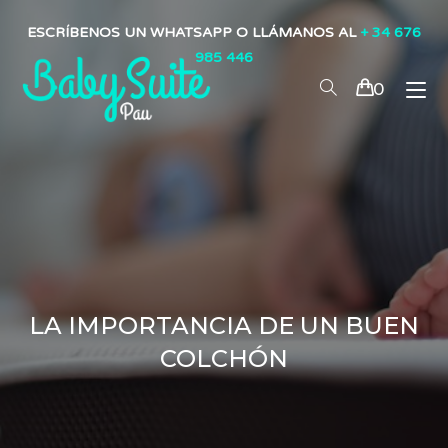
ESCRÍBENOS UN WHATSAPP O LLÁMANOS AL
+ 34 676
985 446
0
LA IMPORTANCIA DE UN BUEN
COLCHÓN