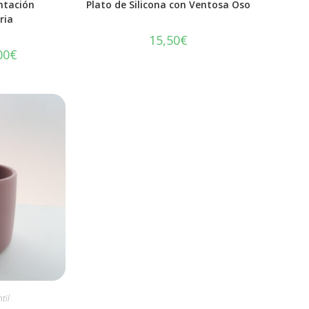
ntación
Plato de Silicona con Ventosa Oso
ria
15,50
€
00
€
til