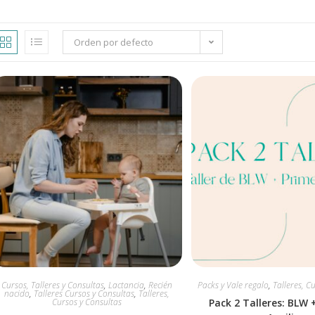
Orden por defecto
Cursos, Talleres y Consultas
,
Lactancia
,
Recién
Packs y Vale regalo
,
Talleres, C
nacido
,
Talleres Cursos y Consultas
,
Talleres,
Cursos y Consultas
Pack 2 Talleres: BLW 