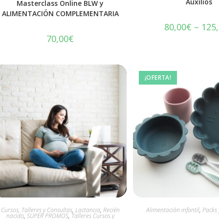
Auxilios
Masterclass Online BLW y
ALIMENTACIÓN COMPLEMENTARIA
80,00
€
–
125
70,00
€
¡OFERTA!
Cursos, Talleres y Consultas
,
Lactancia
,
Recién
Alimentación infantil
,
Packs 
nacido
,
SUPER PROMOS
,
Talleres Cursos y