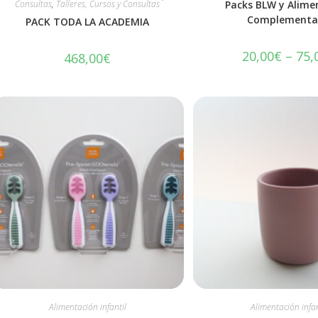
Consultas
,
Talleres, Cursos y Consultas
Packs BLW y Alime
Complementa
PACK TODA LA ACADEMIA
20,00
€
–
75,
468,00
€
Alimentación infantil
Alimentación infan