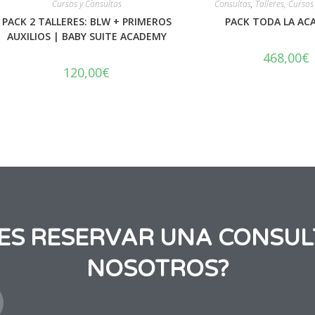
Cursos y Consultas
Consultas
,
Talleres, Cursos
PACK 2 TALLERES: BLW + PRIMEROS
PACK TODA LA AC
AUXILIOS | BABY SUITE ACADEMY
468,00
€
120,00
€
RES RESERVAR UNA CONSUL
NOSOTROS?