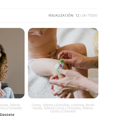
VISUALIZACIÓN:
12
24
TODO
nacido
,
Talleres
Cursos, Talleres y Consultas
,
Lactancia
,
Recién
ursos y Consultas
nacido
,
Talleres Cursos y Consultas
,
Talleres,
Cursos y Consultas
 Destete