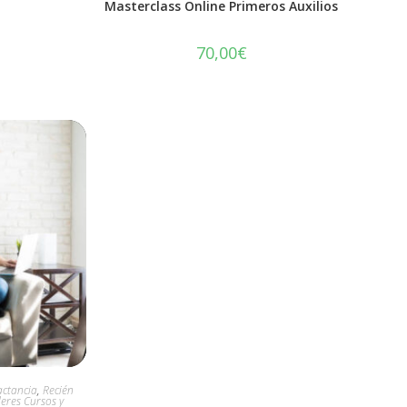
Masterclass Online Primeros Auxilios
o
70,00
€
actancia
,
Recién
leres Cursos y