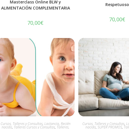
Masterclass Online BLW y
Respetuos
ALIMENTACIÓN COMPLEMENTARIA
70,00
€
70,00
€
Cursos, Talleres y Consultas
,
Lactancia
,
Recién
Cursos, Talleres y Consultas
,
L
nacido
,
Talleres Cursos y Consultas
,
Talleres,
nacido
,
SUPER PROMOS
,
Tal