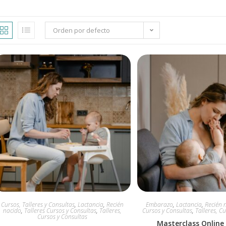
Orden por defecto
Cursos, Talleres y Consultas
,
Lactancia
,
Recién
Embarazo
,
Lactancia
,
Recién 
nacido
,
Talleres Cursos y Consultas
,
Talleres,
Cursos y Consultas
,
Talleres, C
Cursos y Consultas
Masterclass Online