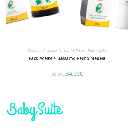
Cuidado de la piel
,
Lactancia
,
Packs y Vale regalo
Pack Aceite + Bálsamo Pecho Medela
34,00
€
39,80
€