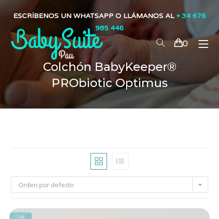
ESCRÍBENOS UN WHATSAPP O LLÁMANOS AL
+ 34 676
985 446
0
Colchón BabyKeeper®
PRObiotic Optimus
Orden por defecto