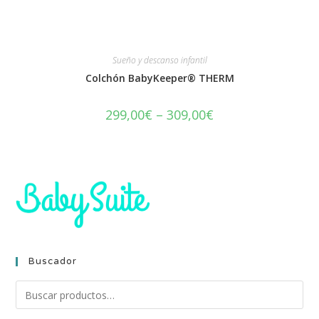
Sueño y descanso infantil
Colchón BabyKeeper® THERM
299,00
€
–
309,00
€
Buscador