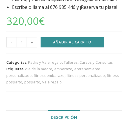
Escribe o llama al 676 985 446 y ¡Reserva tu plaza!
320,00
€
-
+
AÑADIR AL CARRITO
Categorías:
Packs y Vale regalo
,
Talleres, Cursos y Consultas
Etiquetas:
dia de la madre
,
embarazo
,
entrenamiento
personalizado
,
fitness embarazo
,
fitness personalizado
,
fitness
posparto
,
posparto
,
vale regalo
DESCRIPCIÓN