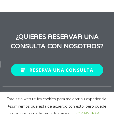
¿QUIERES RESERVAR UNA
CONSULTA CON NOSOTROS?
RESERVA UNA CONSULTA
2020 © BABY SUITE BY PAU. Todos los derechos
reservados.
Este sitio web utiliza cookies para mejorar su experiencia.
Asumiremos que está de acuerdo con esto, pero puede
Aviso Legal
|
Política de Cookies
|
Condiciones de Compra
optar por no participar si lo desea.
CONFIGURAR