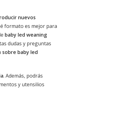
troducir nuevos
ué formato es mejor para
de
baby led weaning
ntas dudas y preguntas
n
sobre baby led
ia
. Además, podrás
mentos y utensilios