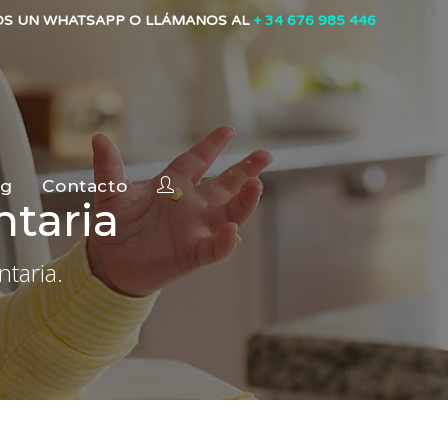
OS UN WHATSAPP O LLÁMANOS AL
+ 34 676 985 446
og
Contacto
taria
taria.