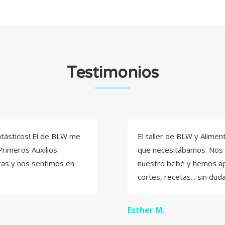
Testimonios
antásticos! El de BLW me
El taller de BLW y Alimen
Primeros Auxilios
que necesitábamos. Nos 
oras y nos sentimos en
nuestro bebé y hemos ap
cortes, recetas... sin dud
Esther M.