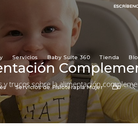
ESCRÍBEN
y
Servicios
Baby Suite 360
Tienda
Bl
entación Complemen
s y trucos sobre la alimentación complemen
es
Servicios de Fisioterapia Mujer
0