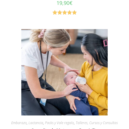
19,90
€
Valorado en
5.00
de 5
Embarazo
,
Lactancia
,
Packs y Vale regalo
,
Talleres, Cursos y Consultas