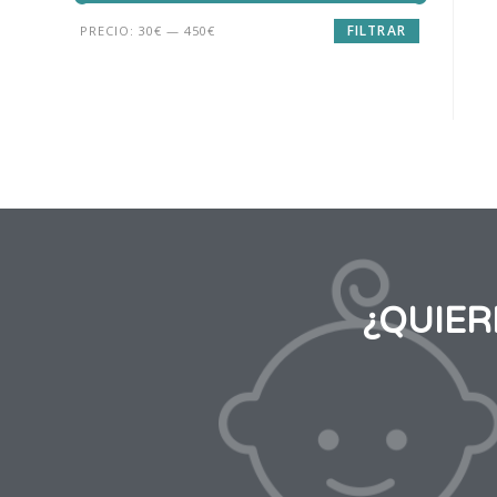
FILTRAR
PRECIO:
30€
—
450€
¿QUIE