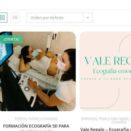
Orden por defecto
¡OFERTA!
Talleres, Cursos y Consultas
Embarazo
,
Packs y Vale regalo
,
Consultas
FORMACIÓN ECOGRAFÍA 5D PARA
Vale Regalo – Ecografía