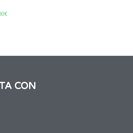
00
€
TA CON