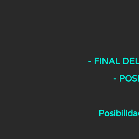
- FINAL D
- PO
Posibilida