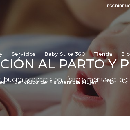
ESCRÍBEN
y
Servicios
Baby Suite 360
Tienda
Bl
CIÓN AL PARTO Y 
 buena preparación, física y mental es la c
es
Servicios de Fisioterapia Mujer
0