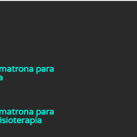
n matrona para
a
n matrona para
isioterapia