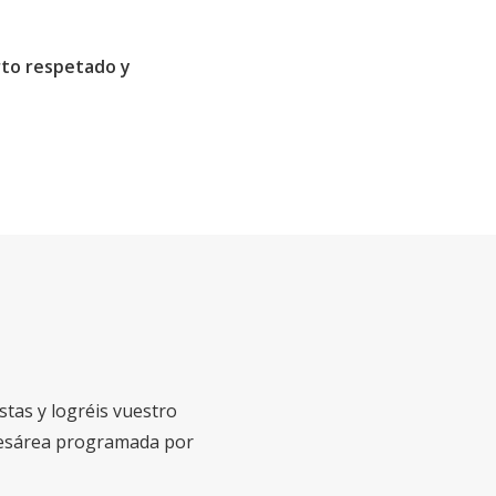
rto respetado y
tas y logréis vuestro
 cesárea programada por