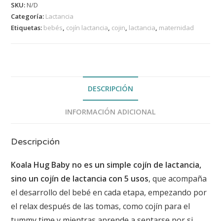
SKU:
N/D
Categoría:
Lactancia
Etiquetas:
bebés
,
cojín lactancia
,
cojin
,
lactancia
,
maternidad
DESCRIPCIÓN
INFORMACIÓN ADICIONAL
Descripción
Koala Hug Baby no es un simple cojín de lactancia,
sino un cojín de lactancia con 5 usos
, que acompaña
el desarrollo del bebé en cada etapa, empezando por
el relax después de las tomas, como cojín para el
tummy time y mientras aprende a sentarse por si