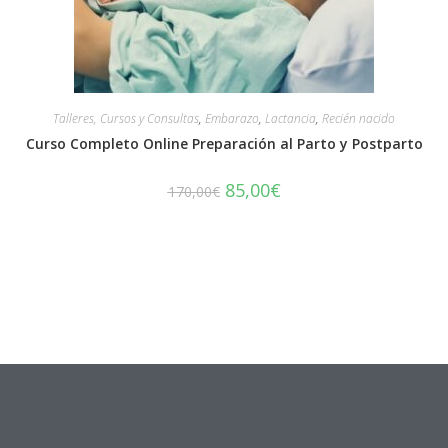
Talleres, Cursos y Consultas
,
Embarazo
,
Lactancia
,
Recién nacido
Curso Completo Online Preparación al Parto y Postparto
85,00
€
170,00
€